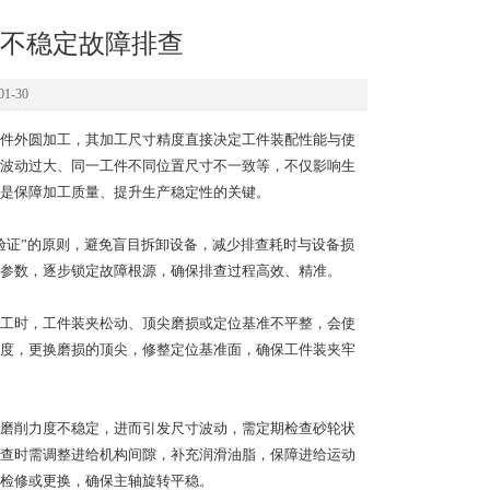
不稳定故障排查
1-30
件外圆加工，其加工尺寸精度直接决定工件装配性能与使
波动过大、同一工件不同位置尺寸不一致等，不仅影响生
是保障加工质量、提升生产稳定性的关键。
证”的原则，避免盲目拆卸设备，减少排查耗时与设备损
参数，逐步锁定故障根源，确保排查过程高效、精准。
工时，工件装夹松动、顶尖磨损或定位基准不平整，会使
度，更换磨损的顶尖，修整定位基准面，确保工件装夹牢
磨削力度不稳定，进而引发尺寸波动，需定期检查砂轮状
查时需调整进给机构间隙，补充润滑油脂，保障进给运动
检修或更换，确保主轴旋转平稳。