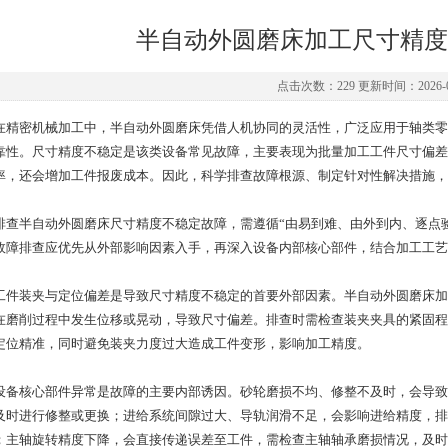
半自动外圆磨床加工尺寸精度
点击次数：229 更新时间：2026-0
密机械加工中，半自动外圆磨床凭借人机协同的灵活性，广泛应用于轴类零
靠性。尺寸精度不稳定是该类设备常见故障，主要表现为批量加工工件尺寸偏差
率，还会增加工件报废成本。因此，科学排查故障根源、制定针对性解决措施，
半自动外圆磨床尺寸精度不稳定故障，需遵循“由易到难、由外到内、逐点验
故障排查应优先从外部影响因素入手，再深入设备内部核心部件，结合加工工艺
装夹与定位偏差是导致尺寸精度不稳定的首要外部因素。半自动外圆磨床加
在磨削过程中发生位移或晃动，导致尺寸偏差。排查时需检查装夹夹具的紧固程
定位精准，同时避免装夹力度过大造成工件变形，影响加工精度。
核心部件异常是故障的主要内部诱因。砂轮磨损不均、修整不及时，会导致
及时进行修整或更换；进给系统间隙过大、导轨润滑不足，会影响进给精度，排
；主轴旋转精度下降，会直接传递误差至工件，需检查主轴轴承磨损情况，及时