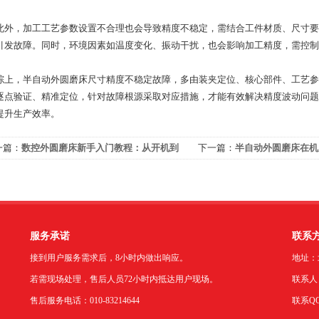
，加工工艺参数设置不合理也会导致精度不稳定，需结合工件材质、尺寸要
引发故障。同时，环境因素如温度变化、振动干扰，也会影响加工精度，需控制
，半自动外圆磨床尺寸精度不稳定故障，多由装夹定位、核心部件、工艺参
逐点验证、精准定位，针对故障根源采取对应措施，才能有效解决精度波动问题
提升生产效率。
一篇：
数控外圆磨床新手入门教程：从开机到
下一篇：
半自动外圆磨床在机
工的全流程指南
工中的应用及成效
服务承诺
联系
接到用户服务需求后，8小时内做出响应。
地址：
若需现场处理，售后人员72小时内抵达用户现场。
联系人：
售后服务电话：010-83214644
联系QQ：