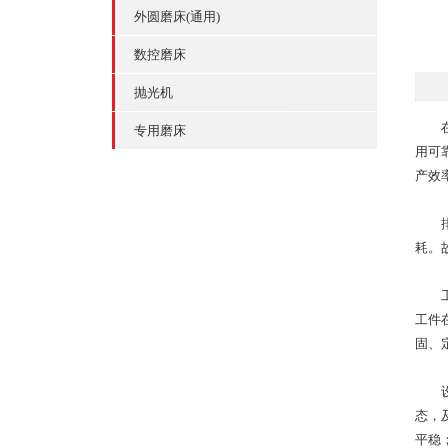
外圆磨床(通用)
数控磨床
抛光机
在精
专用磨床
用可
产效
排查
耗。
工件
工件
固、
设备
态，
平稳