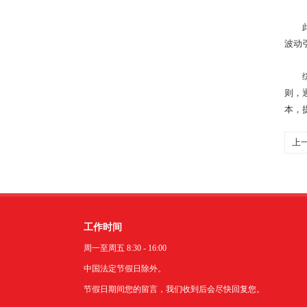
此外
波动
综上
则，
本，
上
加
工作时间
周一至周五 8:30 - 16:00
中国法定节假日除外。
节假日期间您的留言，我们收到后会尽快回复您。