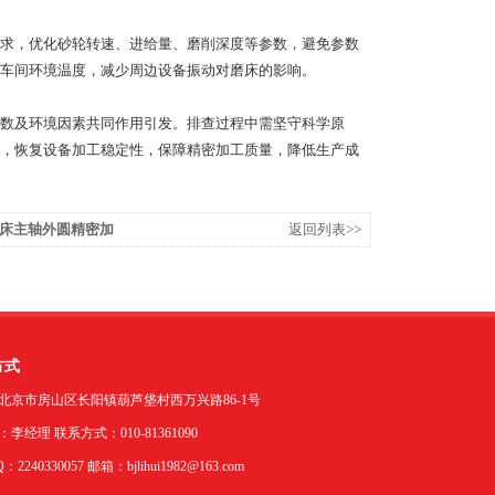
求，优化砂轮转速、进给量、磨削深度等参数，避免参数
车间环境温度，减少周边设备振动对磨床的影响。
数及环境因素共同作用引发。排查过程中需坚守科学原
，恢复设备加工稳定性，保障精密加工质量，降低生产成
床主轴外圆精密加
返回列表>>
方式
北京市房山区长阳镇葫芦垡村西万兴路86-1号
李经理 联系方式：010-81361090
2240330057 邮箱：bjlihui1982@163.com