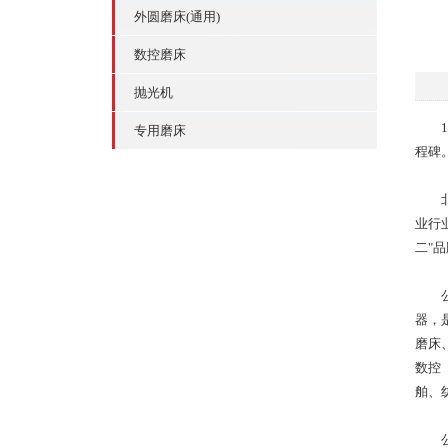
外圆磨床(通用)
数控磨床
抛光机
11
专用磨床
程碑
北京
业行
二"
公司
器，
磨床
数控
舶、
公司