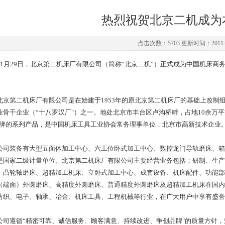
热烈祝贺北京二机成为
点击次数：5703 更新时间：2011-1
月29日，北京第二机床厂有限公司（简称“北京二机”）正式成为中国机床商
。
第二机床厂有限公司是在始建于1953年的原北京第二机床厂的基础上改制
业骨干企业（“十八罗汉厂"）之一。地处北京市丰台区卢沟桥畔，占地10余万平方米。
品牌的系列产品，是中国机床工具工业协会常务理事单位，北京市高新技术企业
装备有大型五面体加工中心、六工位卧式加工中心、数控龙门导轨磨床、箱
是国家二级计量单位。北京第二机床厂有限公司主要经营业务包括：研制、生产
、凸轮轴磨床、超精加工机床、立卧式加工中心、成套设备、机床配件、功能部
（端面）外圆磨床、高精度外圆磨床、普通精度外圆磨床及超精加工机床在国内
纺织、电子、轴承、冶金、机床工具、工程机械等行业，在广大用户中享有盛誉
遵循“精密可靠、诚信服务、顾客满意、持续改进、争创品牌"的质量方针，坚