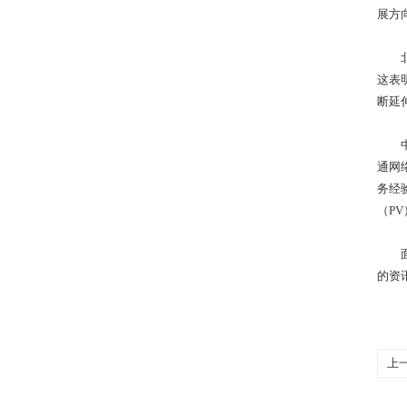
展方
北京
这表
断延
中国
通网
务经
（P
面对
的资
上
圆