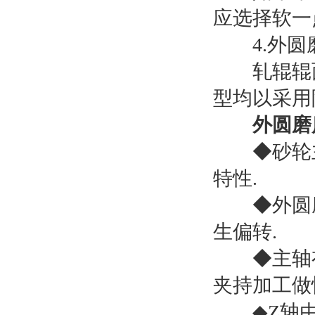
应选择软一
4.外圆
轧辊辊面
型均以采用
外圆磨
◆砂轮主
特性.
◆外圆磨
生偏转.
◆主轴有
夹持加工做
◆Z轴由A