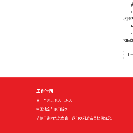
a、
板情
b、
c、
动由
上
工作时间
周一至周五 8:30 - 16:00
中国法定节假日除外。
节假日期间您的留言，我们收到后会尽快回复您。