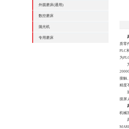
外圆磨床(通用)
数控磨床
抛光机
专用磨床
质零
PL
为P
为了
20
接触
精度
通过
摸屏
机械
高精
MAR