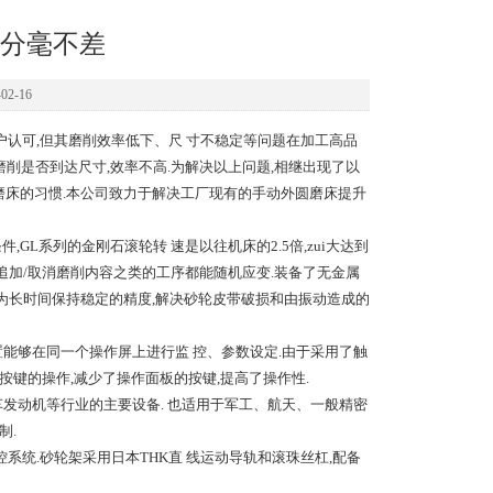
分毫不差
2-16
户认可,但其磨削效率低下、尺 寸不稳定等问题在加工高品
削是否到达尺寸,效率不高.为解决以上问题,相继出现了以
圆磨床的习惯.本公司致力于解决工厂现有的手动外圆磨床提升
GL系列的金刚石滚轮转 速是以往机床的2.5倍,zui大达到
更、追加/取消磨削内容之类的工序都能随机应变.装备了无金属
寿命.为长时间保持稳定的精度,解决砂轮皮带破损和由振动造成的
置能够在同一个操作屏上进行监 控、参数设定.由于采用了触
按键的操作,减少了操作面板的按键,提高了操作性.
发动机等行业的主要设备. 也适用于军工、航天、一般精密
制.
统.砂轮架采用日本THK直 线运动导轨和滚珠丝杠,配备