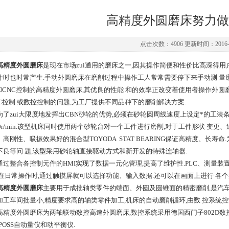
高精度外圆磨床努力做
点击次数：4906 更新时间：2016-0
高精度外圆磨床
是现在市场zui通用的磨床之一,因其操作简便和性价比高深得用
件时也时常产生.手动外圆磨床在磨削过程中操作工人常常需要停下来手动测 量磨
C和CNC控制的高精度外圆磨床,其优良的性能 和的效率正改变着使用者操作外
LC控制 或数控控制的问题,为工厂提供不同品种下的磨削解决方案.
zui大限度地发挥出CBN砂轮的优势,必须在砂轮圆周线速度上设定*的工装条件,
000r/min.该型机床同时使用两个砂轮台对一个工件进行磨削,对于工件形状 变
、高刚性、吸振效果好的混合型TOYODA STAT BEARING保证高精度、长
不良等问 题,该型采用砂轮轴直接驱动方式和新开发的特殊连轴器.
整合各控制元件的HMI实现了数据一元化管理,提高了维护性.PLC、测量装
,在日常操作时,通过触摸屏就可以选择功能、输入数据.还可以在画面上进行 各个
高精度外圆磨床
主要用于成批轴类零件的端面、外圆及圆锥面的精密磨削,是汽车
加工车间批量小,精度要求高的轴类零件加工,机床的自动磨削循环,由数 控系统控
度外圆磨床为两轴联动数控高速外圆磨床,数控系统采用德国西门子802D数控系
POSS自动量仪和动平衡仪.