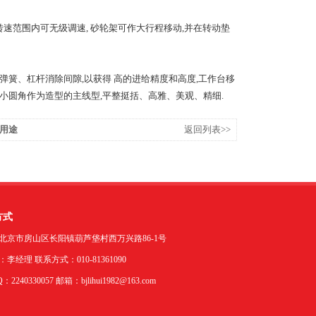
速范围内可无级调速, 砂轮架可作大行程移动,并在转动垫
簧、杠杆消除间隙,以获得 高的进给精度和高度,工作台移
型小圆角作为造型的主线型,平整挺括、高雅、美观、精细.
用途
返回列表>>
方式
北京市房山区长阳镇葫芦垡村西万兴路86-1号
李经理 联系方式：010-81361090
2240330057 邮箱：bjlihui1982@163.com