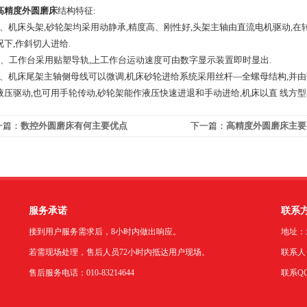
高精度外圆磨床
结构特征:
机床头架,砂轮架均采用动静承,精度高、刚性好,头架主轴由直流电机驱动,在转
况下,作斜切人进给.
工作台采用贴塑导轨,上工作台运动速度可由数字显示装置即时显出.
机床尾架主轴侧母线可以微调,机床砂轮进给系统采用丝杆—全螺母结构,并由弹
液压驱动,也可用手轮传动,砂轮架能作液压快速进退和手动进给,机床以直 线方
一篇：
数控外圆磨床有何主要优点
下一篇：
高精度外圆磨床主要
服务承诺
联系
接到用户服务需求后，8小时内做出响应。
地址：
若需现场处理，售后人员72小时内抵达用户现场。
联系人：
售后服务电话：010-83214644
联系QQ：