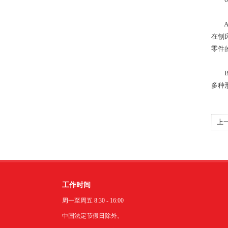
A.
在刨
零件
B.
多种
上
功
工作时间
周一至周五 8:30 - 16:00
中国法定节假日除外。