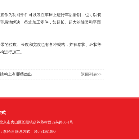
装置作为功能部件可以装在车床上进行车后磨削，也可以装
容易地解决一些难加工零件，如超长、超大的轴类和平面
砂带的粒度、长度和宽度也有各种规格，并有卷状、环状等
构进行加工。
结构上有哪些杰出
返回列表>>
方式
北京市房山区长阳镇葫芦垡村西万兴路86-1号
李经理 联系方式：010-81361090