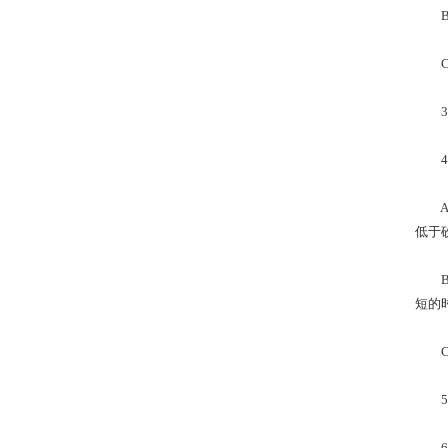
B.
C.
3、
4、
A.
低于
B.
短的
C.
5、
6、