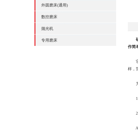
外圆磨床(通用)
数控磨床
抛光机
专用磨床
作简
它的
样，
为什
1、
2、
A.