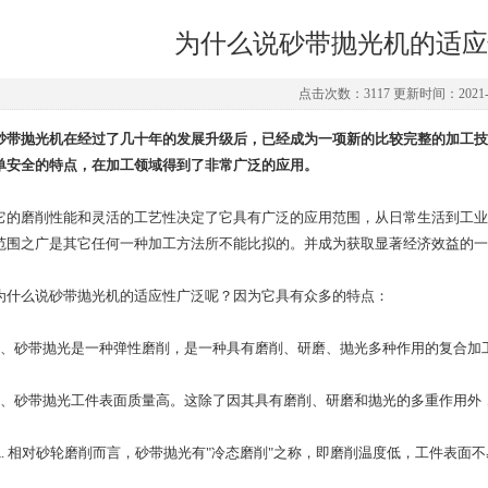
为什么说砂带抛光机的适应
点击次数：3117 更新时间：2021-1
砂带抛光机在经过了几十年的发展升级后，已经成为一项新的比较完整的加工技
单安全的特点，在加工领域得到了非常广泛的应用。
磨削性能和灵活的工艺性决定了它具有广泛的应用范围，从日常生活到工业
范围之广是其它任何一种加工方法所不能比拟的。并成为获取显著经济效益的一
么说砂带抛光机的适应性广泛呢？因为它具有众多的特点：
砂带抛光是一种弹性磨削，是一种具有磨削、研磨、抛光多种作用的复合加
砂带抛光工件表面质量高。这除了因其具有磨削、研磨和抛光的多重作用外
 相对砂轮磨削而言，砂带抛光有"冷态磨削"之称，即磨削温度低，工件表面