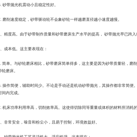
 砂带抛光机震动小且稳定性好。
 磨削速度稳定，砂带驱动轮不会象砂轮一样越磨直径越小速度越慢。
精度高。由于砂带制作质量和砂带磨床生产水平的提高， 砂带抛光早已跨入精
成本低。这主要表现在：
 简单。与砂轮磨床相比，砂带磨床简单得多，这主要是因为砂带质量轻，磨
砂轮磨床。
 操作简便，辅助时间少。不论是手动还是机动砂带抛光，其操作都非常简便
时间内完成。
 机床功率利用率高，切削效率高。这使得切除同等重量或体积的材料所消耗
非常安全，噪音和粉尘小，且易于控制，环境效益好。
砂带抛光机工艺灵活性大、适应性强。这表现在：