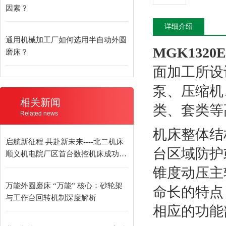
因素？
详细介绍
通用机械加工厂如何选用半自动外圆
MGK1320E
磨床？
面加工所设
泵、压缩机
相关新闻
类、套类等
Related news
机床整体结
启航新征程 共赴新未来----北二机床
台区域防护
顺义机电院厂区首台数控机床成功发
货
锥度动压主
万能外圆磨床 “万能” 核心：砂轮架
命长的特点
与工作台回转机制深度解析
相应的功能