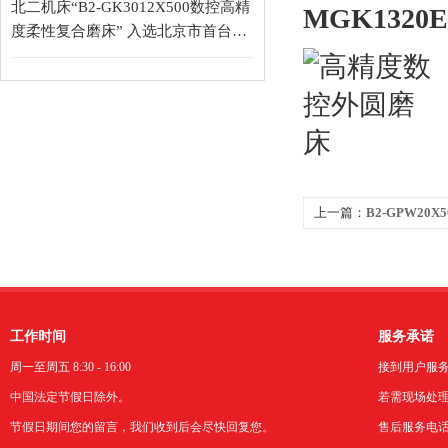
北二机床“B2-GK3012X500数控高精
MGK1320E
度柔性复合磨床” 入选北京市首台
（套）重大技术装备目录
上一篇：
B2-GPW20
床
工作时间
服务承诺
周一至周五 8:30 - 16:00
接到用户服
中国法定节假日除外。
若需现场处理
节假日期间您的留言，我们收到后会尽快回复您。
售后服务电话：0