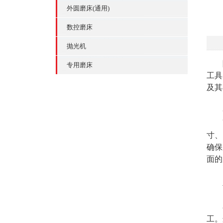
外圆磨床(通用)
数控磨床
抛光机
随
专用磨床
工具
及其
一
寸、
确保
面的
二
1
在
工。