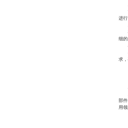
2
汽
进行
3
模
细的
4
在
求，
三
磨
部件
用领
四