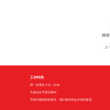
这
综
精密
上
作
工作时间
周一至周五 8:30 - 16:00
中国法定节假日除外。
节假日期间您的留言，我们收到后会尽快回复您。