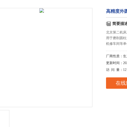
高精度外
简要描
北京第二机床厂
用于磨削圆柱
机修车间等单
厂商性质：
生
更新时间：
20
访 问 量：
12
在线