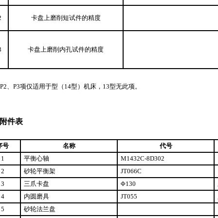
2
卡盘上磨削短试件的精度
3
卡盘上磨削内孔试件的精度
示P2、P3项仅适用于型（14型）机床，13型无此项。
附件表
序号
名称
代号
1
平衡心轴
M1432C-8D302
2
砂轮平衡架
JT066C
3
三爪卡盘
Φ130
4
内圆磨具
JT055
5
砂轮法兰盘