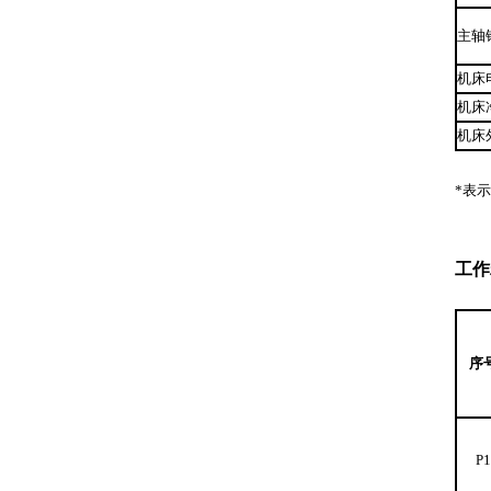
主轴
机床
机床
机床
*表
工作
序
P1