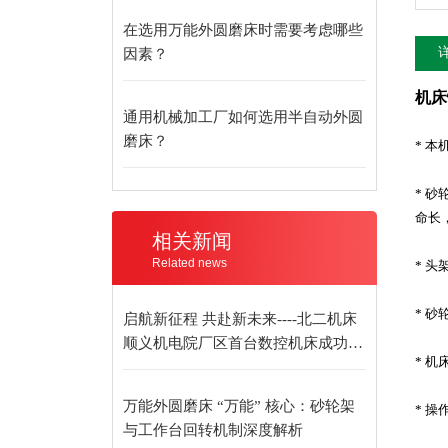
在选用万能外圆磨床时需要考虑哪些
因素？
机床
通用机械加工厂如何选用半自动外圆
磨床？
* 
* 
命长
相关新闻
Related news
* 
* 
启航新征程 共赴新未来----北二机床
顺义机电院厂区首台数控机床成功发
* 
货
万能外圆磨床 “万能” 核心：砂轮架
* 
与工作台回转机制深度解析