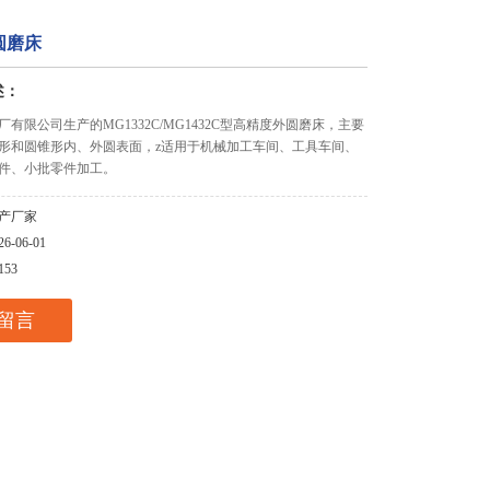
圆磨床
述：
有限公司生产的MG1332C/MG1432C型高精度外圆磨床，主要
形和圆锥形内、外圆表面，z适用于机械加工车间、工具车间、
件、小批零件加工。
产厂家
26-06-01
153
留言