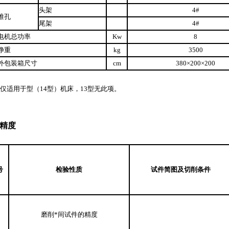
头架
4#
锥孔
尾架
4#
电机总功率
Kw
8
净重
kg
3500
外包装箱尺寸
cm
380×200×200
示仅适用于型（14型）机床，13型无此项。
精度
号
检验性质
试件简图及切削条件
磨削*间试件的精度