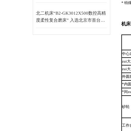
* 
北二机床“B2-GK3012X500数控高精
度柔性复合磨床” 入选北京市首台
机床
（套）重大技术装备目录
中心
zu
zui
外圆
*内
*间z
砂轮
工作