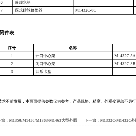
6
冷却水箱
7
座式砂轮修整器
M1432C-8C
附件表
序号
名称
1
开口中心架
M1432C-8A
2
闭口中心架
M1432C-8B
3
四爪卡盘
技术不断发展，本页面提供参数仅供参考，产品规格、精度、外观变更恕不另行
一篇：
M1350/M1450/M1363/M1463大型外圆
下一篇：
M1332C/M1432C
床