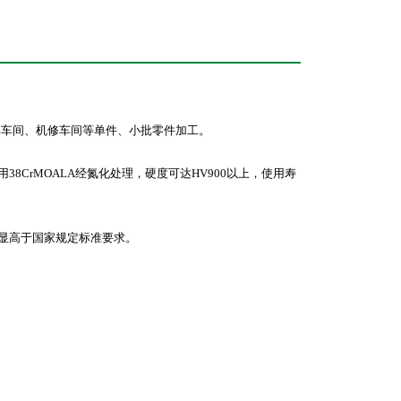
工具车间、机修车间等单件、小批零件加工。
8CrMOALA经氮化处理，硬度可达HV900以上，使用寿
明显高于国家规定标准要求。