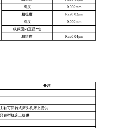
圆度
0.002mm
粗糙度
Ra≤0.02μm
圆度
0.002mm
纵截面内直径*性
粗糙度
Ra≤0.04μm
备注
主轴可回转式床头机床上提供
只在型机床上提供