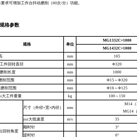
特殊要求可增加工作台抖动磨削（60次/分）功能。
规格参数
MG1332C×1000
规格
单位
MG1432C×1000
高
mm
165
i大工件回转直径
mm
Φ320
大磨削长度
mm
1000
磨削范围
mm
Φ15～Φ320
圆磨削范围
mm
Φ16～Φ125
ui大工件重量
kg
100～150
M14（3
尺寸（外径×宽×内径）
mm
MG14（
zui大线速度
m/s
35
顺时针
3°
台回转角度
逆时针
6°