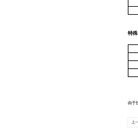
特殊
由于
上
磨