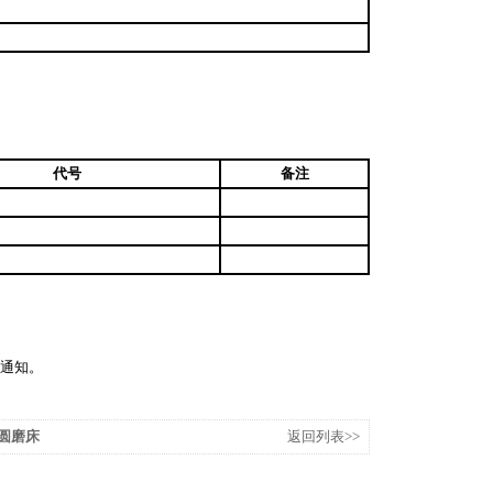
代号
备注
通知。
外圆磨床
返回列表>>