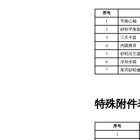
序号
1
平衡心轴
2
砂轮平衡
3
三爪卡盘
4
内圆磨具
5
砂轮法兰
6
冷却水箱
7
座式砂轮
特殊附件
序号
1