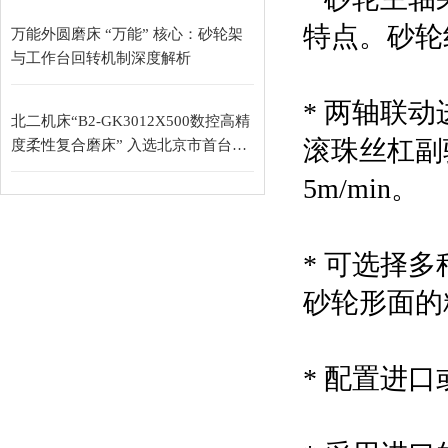
特点。砂轮线
万能外圆磨床 “万能” 核心：砂轮架
与工作台回转机制深度解析
* 两轴联
北二机床“B2-GK3012X500数控高精
滚珠丝杠副驱
度柔性复合磨床” 入选北京市首台
（套）重大技术装备目录
5m/min。
* 可选择
砂轮形面的
* 配置进