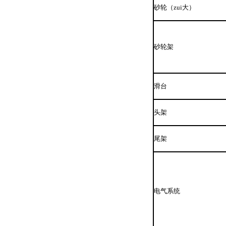
砂轮（zui大）
砂轮架
滑台
头架
尾架
电气系统